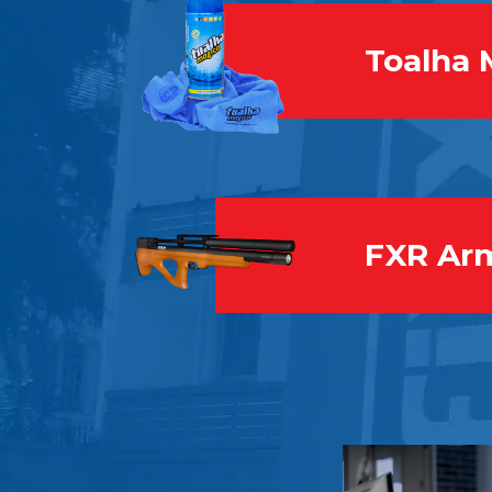
Toalha 
FXR Ar